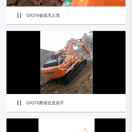
DX370奋战无止境
DX370爬坡也是高手